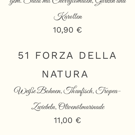
gem. Salat mit Cherrytomaten, Gurken und
Karotten
10,90 €
51 FORZA DELLA
NATURA
Weiße Bohnen, Thunfisch, Tropea-
Zwiebeln, Olivenölmarinade
11,00 €